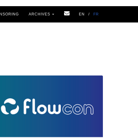
NSORING
ARCHIVES
EN
/
FR