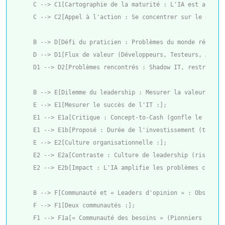
    C --> C1[Cartographie de la maturité : L'IA est arrivé
    C --> C2[Appel à l'action : Se concentrer sur le dével
    B --> D[Défi du praticien : Problèmes du monde réel];

    D --> D1[Flux de valeur (Développeurs, Testeurs, Analys
    D1 --> D2[Problèmes rencontrés : Shadow IT, restrictio
    B --> E[Dilemme du leadership : Mesurer la valeur et cu
    E --> E1[Mesurer le succès de l'IT :];

    E1 --> E1a[Critique : Concept-to-Cash (gonfle le backl
    E1 --> E1b[Proposé : Durée de l'investissement (temps 
    E --> E2[Culture organisationnelle :];

    E2 --> E2a[Contraste : Culture de leadership (risque g
    E2 --> E2b[Impact : L'IA amplifie les problèmes culture
    B --> F[Communauté et « Leaders d'opinion » : Obstacles
    F --> F1[Deux communautés :];

    F1 --> F1a[« Communauté des besoins » (Pionniers : réso