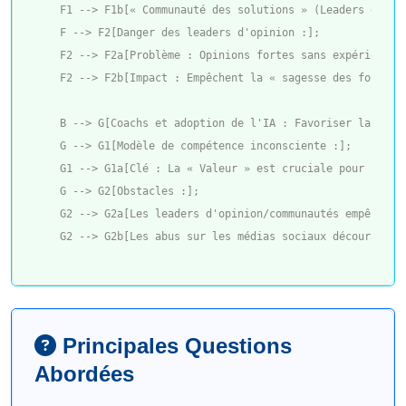
    F1 --> F1b[« Communauté des solutions » (Leaders d'opin
    F --> F2[Danger des leaders d'opinion :];

    F2 --> F2a[Problème : Opinions fortes sans expérience 
    F2 --> F2b[Impact : Empêchent la « sagesse des foules 
    B --> G[Coachs et adoption de l'IA : Favoriser la compr
    G --> G1[Modèle de compétence inconsciente :];

    G1 --> G1a[Clé : La « Valeur » est cruciale pour l'ado
    G --> G2[Obstacles :];

    G2 --> G2a[Les leaders d'opinion/communautés empêchent
Principales Questions
Abordées